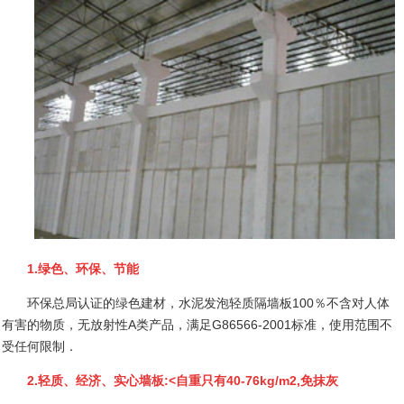
1.
绿色、环保、节能
环保总局认证的绿色建材，水泥发泡轻质隔墙板
100
％不含对人体
有害的物质，无放射性
A
类产品，满足
G86566-2001
标准，使用范围不
受任何限制．
2.
轻质、经济、实心墙板
:<
自重只有
40-76kg/m2,
免抹灰