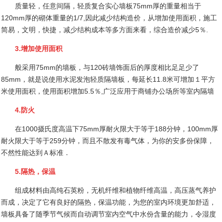
质量轻，任意间隔，轻质复合实心墙板
75mm
厚的重量相当于
120mm
厚的砌体重量的
1/7,
因此减少结构造价，从增加使用面积，施工
简易，文明，快捷，减少结构成本等多方面来看，综合造价减少
5
％
.
3.
增加使用面积
般采用
75mm
的墙板，与
120
砖墙饰面后的厚度相比足足少了
85mm
，就是说使用水泥发泡轻质隔墙板，每延长
11.8
米可增加１平方
米使用面积，使用面积增加
5.5
％
,
广泛应用于商铺办公场所等室内隔墙
4.
防火
在
1000
摄氏度高温下
75mm
厚耐火限大于等于
188
分钟，
100mm
厚
耐火限大于等于
259
分钟，而且不散发有毒气体，为你的安多份保障，
不然性能达到Ａ标准．
5.
隔热，保温
组成材料由高纯石英粉，无机纤维和植物纤维高温，高压蒸气养护
而成，决定了它有良好的隔热，保温功能，为您的室内环境更加舒适，
墙板具备了随季节气候而自动调节室内空气中水份含量的能力，令湿度