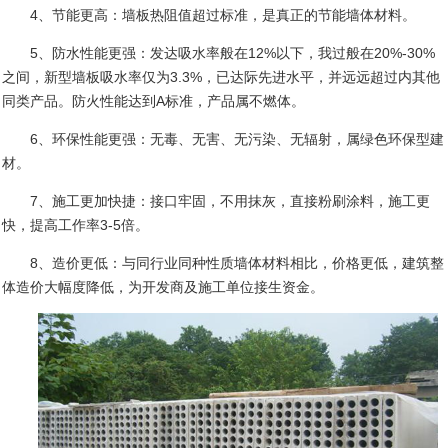
4
、节能更高：墙板热阻值超过标准，是真正的节能墙体材料。
5
、防水性能更强：发达吸水率般在
12%
以下，我过般在
20%-30%
之间，新型墙板吸水率仅为
3.3%
，已达际先进水平，并远远超过内其他
同类产品。防火性能达到
A
标准，产品属不燃体。
6
、环保性能更强：无毒、无害、无污染、无辐射，属绿色环保型建
材。
7
、施工更加快捷：接口牢固，不用抹灰，直接粉刷涂料，施工更
快，提高工作率
3-5
倍。
8
、造价更低：与同行业同种性质墙体材料相比，价格更低，建筑整
体造价大幅度降低，为开发商及施工单位接生资金。