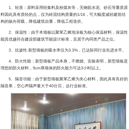
1
、轻质：原料采用轻集料及粉煤灰等，无钢筋水泥、砂石等重质原
料因此具有质轻的点，仅为砖混结构质量的
1/16
，可大幅度减轻建筑结
构的纵向荷载，降低建筑自重，降低工程造价。
2
、保温性：由于本墙板以聚苯乙烯泡沫板为核心保温材料，保温性
能其优越符合建设部建筑节能设计标准，且居于内同类产品之位。
3
、抗渗性
:
新型墙板的吸水率仅为
3.3%
，已达际同行业先进水平。
4
、防火性能：新型墙板产品本身，不燃烧。实验表明，新型墙板是
理想的防火材料，
9cm
厚墙体的防火能力可达
3
小时以上。
5
、隔音功能：由于新型墙板聚苯乙烯为夹心材料，因此具有良好的
隔音果，空心声隔声量大于
40
分贝，达行业标准。