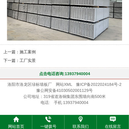
上一篇：
施工案例
下一篇：
工厂实景
点击电话咨询:13937940004
洛阳市洛龙区绿标墙板厂
网站XML
豫ICP备2022024184号-2
豫公网安备41030502001129号
公司地址：319省道洛铜集团东围墙向南500米
电话: 手机:13937940004
网站首页
一键拨号
联系我们
在线留言