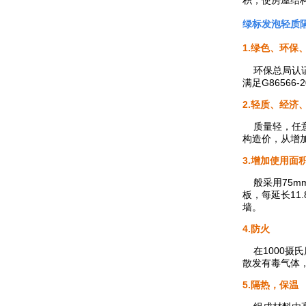
积，使房屋结
绿标发泡轻质
1.绿色、环保
环保总局认证
满足G86566
2.轻质、经济、
质量轻，任意间
构造价，从增
3.增加使用面
般采用75m
板，每延长11
墙。
4.防火
在1000摄氏
散发有毒气体
5.隔热，保温