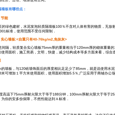
构经济、合理、增加使用空间。
隔墙板有哪些点：
、节能
的绿色建材，水泥发泡轻质隔墙板100％不含对人体有害的物质，无放射
-2001标准，使用范围不受任何限制．
实心墙板:<自重只有40-76kg/m2,免抹灰>
隔，轻质复合实心墙板75mm厚的重量相当于120mm厚的砌体重量的1
加使用面积，施工简易，文明，快捷，减少结构成本等多方面来看，综合造
积
m的墙板，与120砖墙饰面后的厚度相比足足少了85mm，就是说使用水
.8米可增加１平方米使用面积，使用面积增加5.5％,广泛应用于商铺办公
度高温下75mm厚耐火限大于等于188分钟，100mm厚耐火限大于等于2
，为你的安多份保障，不然性能达到Ａ标准．