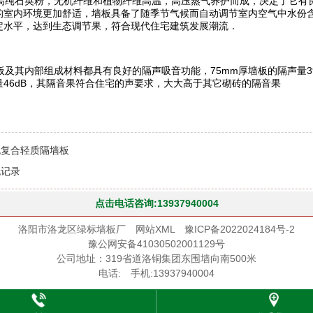
纯石英粉，无机纤维和植物纤维高温，高压蒸气养护而成，决定了它有
的室内环境更加舒适，墙板具备了随季节气候而自动调节室内空气中水份
定水平，达到生态调节果，符合现代住宅建筑发展潮流．
其内部组成材料都具有良好的隔声吸音功能，75mm厚墙板的隔声量39d
量46dB，其隔音果符合住宅的声要求，大大高于其它砌砖的隔音果
泡复合轻质隔墙板
无记录
点击电话咨询:13937940004
洛阳市洛龙区绿标墙板厂
网站XML
豫ICP备2022024184号-2
豫公网安备41030502001129号
公司地址：319省道洛铜集团东围墙向南500米
电话: 手机:13937940004