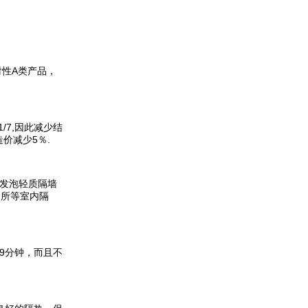
性A类产品，
/7,因此减少结
价减少5％.
泥发泡轻质隔墙
场所等室内隔
59分钟，而且不