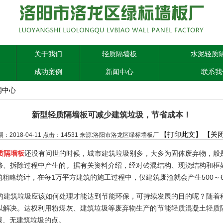
关于我们
轻质隔墙板
水泥轻质
成功案例
新闻中心
联系我
闻中心
新型轻质隔墙板可减少建筑垃圾，节省成本！
【打印此文】
【关
期：2018-04-11 点击：14531 来源:洛阳市洛龙区绿标墙板厂
质隔墙板
还没有问世的时候，城市建筑垃圾别多，大多为固体废弃物，般
修、拆除过程中产生的。据有关资料介绍，经对砖混结构、现浇结构和框
的粗略统计，在每
1
万平方建筑的施工过程中，仅建筑废渣就会产生
500
～
的建筑垃圾应该如何处理才能达到节能环保，可持续发展的目的呢？随着
以解决。达权利用粉煤灰、建筑垃圾等废弃物生产的节能轻质混凝土轻质
碳、无建筑垃圾的点。