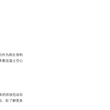
后作为再生骨料
承重混凝土空心
圾的排放也迫在
业。欲了解更多