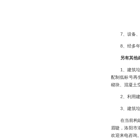
7
、设备
8
、经多
另有其他
1
、建筑
配制低标号再
砌块、混凝土
2
、利用建
3
、建筑
在当前构
眉睫，洛阳市
欢迎来电咨询