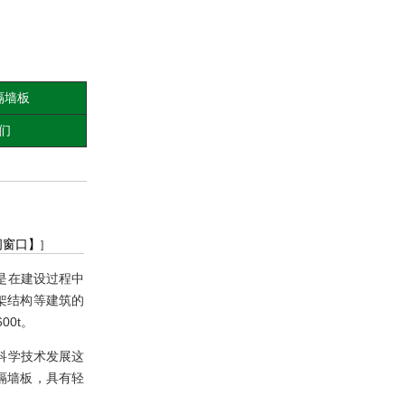
隔墙板
们
闭窗口】
]
是在建设过程中
架结构等建筑的
600t
。
科学技术发展这
隔墙板，具有轻