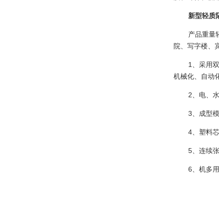
新型轻质
产品重量
院、写字楼、
1
、采用
机械化、自动
2
、电、
3
、成型
4
、塑料
5
、连续
6
、机多