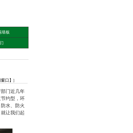
隔墙板
们
闭窗口】
]
府部门近几年
立节约型，环
，防水、防火
，就让我们起