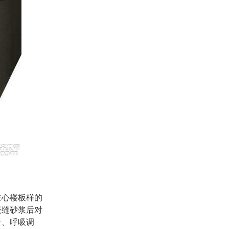
空心楼板样的
嵌缝砂浆后对
音、呼吸调