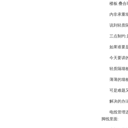
楼板:叠合
内非承重
说到轻质
三点制约
如果谁要
今天要讲
轻质隔墙
薄薄的墙
可是难题
解决的办
电线管埋
脚线里面: