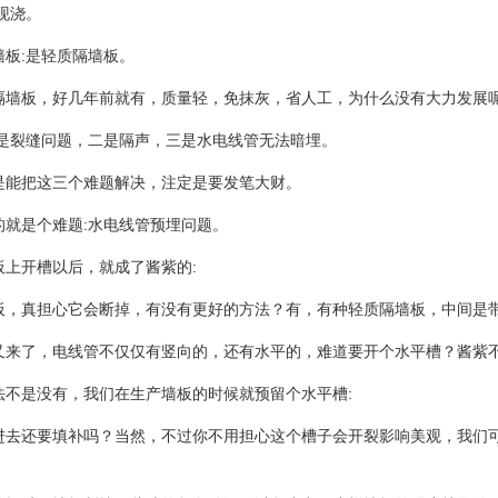
现浇。
墙板:是轻质隔墙板。
隔墙板，好几年前就有，质量轻，免抹灰，省人工，为什么没有大力发展
:是裂缝问题，二是隔声，三是水电线管无法暗埋。
是能把这三个难题解决，注定是要发笔大财。
的就是个难题:水电线管预埋问题。
板上开槽以后，就成了酱紫的:
板，真担心它会断掉，有没有更好的方法？有，有种轻质隔墙板，中间是带
又来了，电线管不仅仅有竖向的，还有水平的，难道要开个水平槽？酱紫
法不是没有，我们在生产墙板的时候就预留个水平槽:
进去还要填补吗？当然，不过你不用担心这个槽子会开裂影响美观，我们