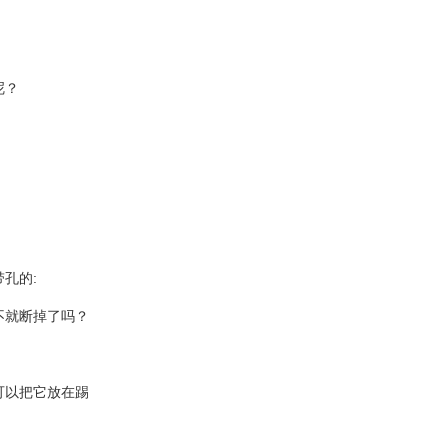
呢？
孔的:
不就断掉了吗？
可以把它放在踢