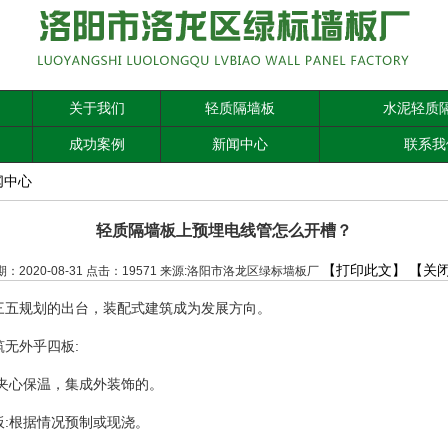
关于我们
轻质隔墙板
水泥轻质
成功案例
新闻中心
联系我
闻中心
轻质隔墙板上预埋电线管怎么开槽？
【打印此文】
【关
期：2020-08-31 点击：19571 来源:洛阳市洛龙区绿标墙板厂
三五规划的出台，装配式建筑成为发展方向。
筑无外乎四板:
是夹心保温，集成外装饰的。
板:根据情况预制或现浇。