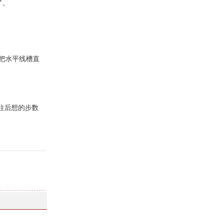
了。
，把水平线槽直
往后想的步数