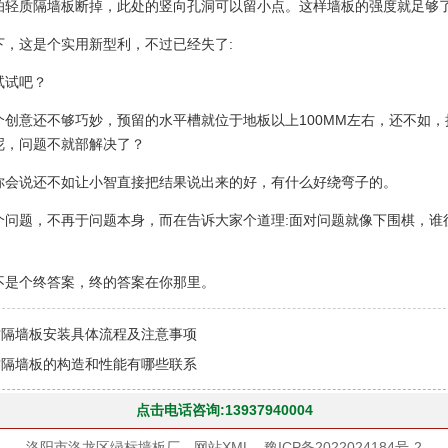
怕轻质隔墙板断掉，此处的竖向孔洞可以留小点。这样墙板的强度就足够
下，这是个实用新型利，不过已经失了:
试试吧？
个创意还不够巧妙，预留的水平槽就位于地板以上100MM左右，还不如
呢，问题不就部解决了？
你会说还不如让小智直接把结果说出来的好，有什么好绕弯子的。
个问题，不再于问题本身，而在告诉大家个道理:面对问题就像下围棋，谁
不是个终答案，终的答案在你那里。
质隔墙板安装具体流程及注意事项
质隔墙板的构造和性能有哪些联系
点击电话咨询:13937940004
洛阳市洛龙区绿标墙板厂
网站XML
豫ICP备2022024184号-2