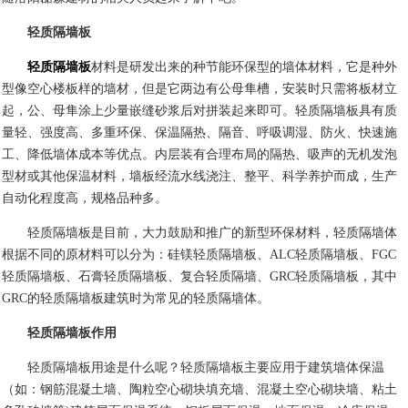
轻质隔墙板
轻质隔墙板
材料是研发出来的种节能环保型的墙体材料，它是种外
型像空心楼板样的墙材，但是它两边有公母隼槽，安装时只需将板材立
起，公、母隼涂上少量嵌缝砂浆后对拼装起来即可。轻质隔墙板具有质
量轻、强度高、多重环保、保温隔热、隔音、呼吸调湿、防火、快速施
工、降低墙体成本等优点。内层装有合理布局的隔热、吸声的无机发泡
型材或其他保温材料，墙板经流水线浇注、整平、科学养护而成，生产
自动化程度高，规格品种多。
轻质隔墙板是目前，大力鼓励和推广的新型环保材料，轻质隔墙体
根据不同的原材料可以分为：硅镁轻质隔墙板、ALC轻质隔墙板、FGC
轻质隔墙板、石膏轻质隔墙板、复合轻质隔墙、GRC轻质隔墙板，其中
GRC的轻质隔墙板建筑时为常见的轻质隔墙体。
轻质隔墙板作用
轻质隔墙板用途是什么呢？轻质隔墙板主要应用于建筑墙体保温
（如：钢筋混凝土墙、陶粒空心砌块填充墙、混凝土空心砌块墙、粘土