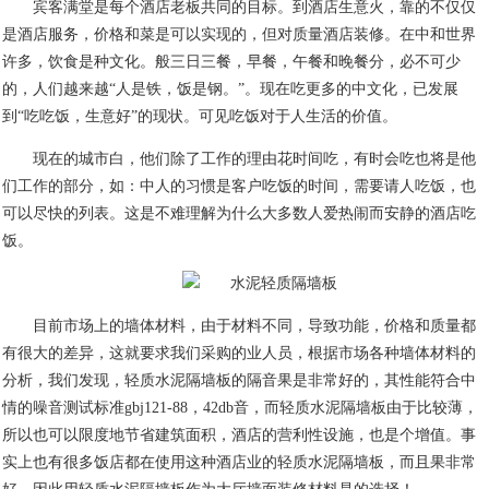
宾客满堂是每个酒店老板共同的目标。到酒店生意火，靠的不仅仅
是酒店服务，价格和菜是可以实现的，但对质量酒店装修。在中和世界
许多，饮食是种文化。般三日三餐，早餐，午餐和晚餐分，必不可少
的，人们越来越“人是铁，饭是钢。”。现在吃更多的中文化，已发展
到“吃吃饭，生意好”的现状。可见吃饭对于人生活的价值。
现在的城市白，他们除了工作的理由花时间吃，有时会吃也将是他
们工作的部分，如：中人的习惯是客户吃饭的时间，需要请人吃饭，也
可以尽快的列表。这是不难理解为什么大多数人爱热闹而安静的酒店吃
饭。
目前市场上的墙体材料，由于材料不同，导致功能，价格和质量都
有很大的差异，这就要求我们采购的业人员，根据市场各种墙体材料的
分析，我们发现，轻质水泥隔墙板的隔音果是非常好的，其性能符合中
情的噪音测试标准
gbj121-88
，
42db
音，而轻质水泥隔墙板由于比较薄，
所以也可以限度地节省建筑面积，酒店的营利性设施，也是个增值。事
实上也有很多饭店都在使用这种酒店业的轻质水泥隔墙板，而且果非常