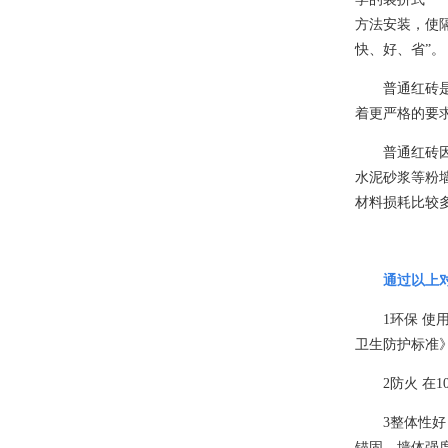
方法安装，使
快、好、省”。
普通红砖
着更严格的要
普通红砖
水泥砂浆等粉
材料损耗比较
通过以上
1环保
使
卫生防护标准
2
防火 在
1
3
整体性好
锚固，墙体强