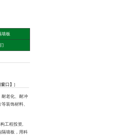
隔墙板
们
闭窗口】
]
、耐老化、耐冲
片等装饰材料、
结构工程投资
,
内隔墙板，用科