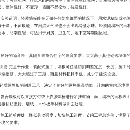
密，整体性好，不变形，墙面不易松散，抗震性好。
 实验证明，轻质墙板能在无做任何防水饰面的情况下，用水泥粘结成池
持干燥，不留痕迹，在潮湿天气里也不会出现冷凝水珠。轻质隔墙板的面
防水，防潮性能，可适用于厨房、卫生间、地下室等潮湿区域。
有良好的隔音果，其隔音果符合住宅的隔音要求，大大高于其他砌砖墙体
快捷 完是干作业，装配式施工，墙板可任意切割调整宽度、长度。施工
砂浆批荡，大大缩短了工期，而且材料损耗率低，减少了建筑垃圾。
轻质隔墙板的制造工艺，决定了良好的隔热保温功能，让您的室内环境更
 复合墙板可以直接打钉或上膨胀螺栓进行吊挂重物，而且墙板的面板表
直接粘贴瓷砖、墙纸、木饰板等材料做饰面处理。
 施工简单便捷，降低劳动强度，加快施工进度，节约工程总造价，满足
环境的要求。