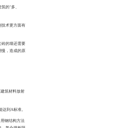
筑的“多、
制技术更方面有
红砖的墙还需要
期慢，造成的原
《建筑材料放射
能达到
A
标准。
，用钢结构方法
倍。复合墙板隔