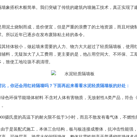
隔墙象搭积木般简单。我们突破了传统的建筑内墙施工技术，真正实现了建
是用泥土烧制而成，造价便宜，但是严重的浪费了的土地资源，而且对烧
求。所以近年已逐步在发布废除粘土砖的条令。
因其转体较小，做起墙来需要的人力、物力大大超过了轻质隔墙板，使用
墙辅料，无疑加大了人工费用，更主要的是，他占用空间大、不环保、工
多，致使工地垃圾不易清理。
对比，你还会用红砖隔墙吗？下面再起来看看水泥轻质隔墙板的好处：
用绿色环保节能墙体材料 不含对人体有害物质，无放射性
A
类产品，符合
》。
000
摄氏度的高温下的耐火限不低于
3
小时，而且不散发有毒气体，不燃性
 由于是装配式施工，本体三合结构，板与板连接成整体，抗冲击性能强
度高，可做层高、跨度大的间隔墙体，整体抗震性能高于普通砌筑墙体多