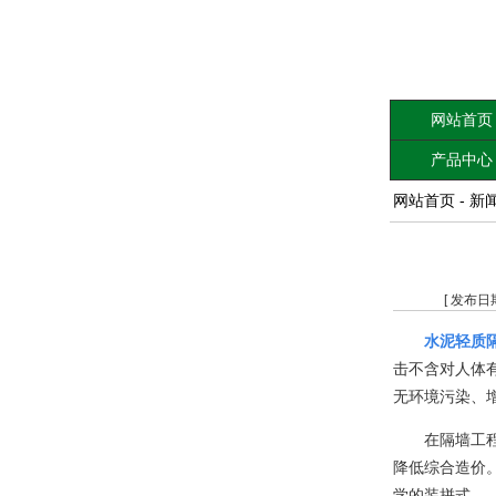
网站首页
产品中心
网站首页
-
新
[ 发布日
水泥轻质
击不含对人体
无环境污染、
在隔墙工
降低综合造价
学的装拼式