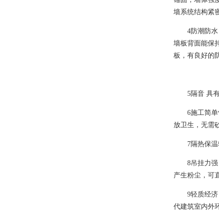
墙系统结构紧
4
防潮防水
墙板背面能保
板，有良好的
5
隔音 具
6
施工简单
放卫生，无需
7
隔热保温
8
吊挂力强
产生粉尘，可
9
轻质经济
代建筑室内外