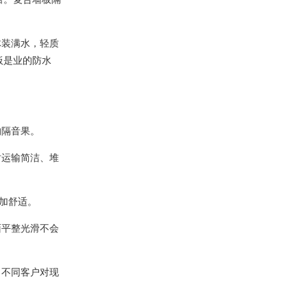
体装满水，轻质
板是业的防水
的隔音果。
时运输简洁、堆
加舒适。
面平整光滑不会
了不同客户对现