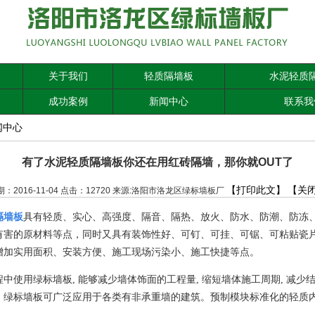
关于我们
轻质隔墙板
水泥轻质
成功案例
新闻中心
联系我
闻中心
有了水泥轻质隔墙板你还在用红砖隔墙，那你就OUT了
【打印此文】
【关
期：2016-11-04 点击：12720 来源:洛阳市洛龙区绿标墙板厂
隔墙板
具有轻质、实心、高强度、隔音、隔热、放火、防水、防潮、防冻
有害的原材料等点，同时又具有装饰性好、可钉、可挂、可锯、可粘贴瓷
增加实用面积、安装方便、施工现场污染小、施工快捷等点。
程中使用绿标墙板
,
能够减少墙体饰面的工程量
,
缩短墙体施工周期
,
减少
。绿标墙板可广泛应用于各类有非承重墙的建筑。预制模块标准化的轻质