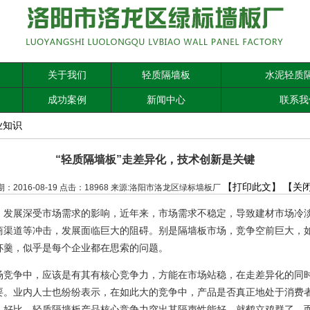
关于我们
轻质隔墙板
水泥轻质
成功案例
新闻中心
联系我
业知识
“轻质隔墙板”走差异化，技术创新是关键
【打印此文】
【关
期：2016-08-19 点击：18968 来源:洛阳市洛龙区绿标墙板厂
，发展深受市场需求的影响，近年来，市场需求不稳定，导致建材市场冷
商渠道等冲击，发展面临巨大的阻碍。别是隔墙板市场，竞争空前巨大，
杯羹，似乎是每个企业都在思索的问题。
场竞争中，应该是有其有核心竞争力，方能在市场站稳，在走差异化的同
要。业内人士也纷纷表示，在如此大的竞争中，产品是否真正地处于消费
。好比，轻质隔墙板产品核心竞争力突出其隔声性能好，就鹤立鸡群了，