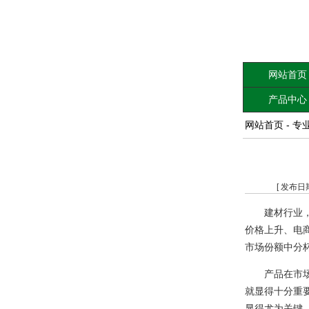
网站首页
产品中心
网站首页
-
专
[ 发布日
建材行业
价格上升、电
市场份额中分
产品在市
就显得十分重
显得尤为关键