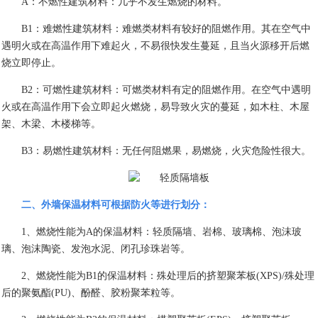
A
：不燃性建筑材料：几乎不发生燃烧的材料。
B1
：难燃性建筑材料：难燃类材料有较好的阻燃作用。其在空气中
遇明火或在高温作用下难起火，不易很快发生蔓延，且当火源移开后燃
烧立即停止。
B2
：可燃性建筑材料：可燃类材料有定的阻燃作用。在空气中遇明
火或在高温作用下会立即起火燃烧，易导致火灾的蔓延，如木柱、木屋
架、木梁、木楼梯等。
B3
：易燃性建筑材料：无任何阻燃果，易燃烧，火灾危险性很大。
二、外墙保温材料可根据防火等进行划分：
1
、燃烧性能为
A
的保温材料：轻质隔墙、岩棉、玻璃棉、泡沫玻
璃、泡沫陶瓷、发泡水泥、闭孔珍珠岩等。
2
、燃烧性能为
B1
的保温材料：殊处理后的挤塑聚苯板
(XPS)/
殊处理
后的聚氨酯
(PU)
、酚醛、胶粉聚苯粒等。