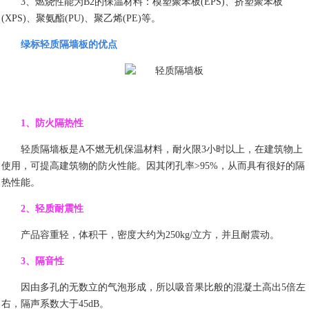
3
、燃烧性能为
B2
的保温材料：模塑聚苯板
(EPS)
、挤塑聚苯板
(XPS)
、聚氨酯
(PU)
、聚乙烯
(PE)
等。
绿标轻质隔墙板的优点
1
、防火隔热性
轻质隔墙板是
A
不燃无机保温材料，耐火限
3
小时以上，在建筑物上
使用，可提高建筑物的防火性能。因其闭孔率
>95%
，从而具有很好的隔
热性能。
2
、轻质耐震性
产品容重轻，体积干，密度大约为
250kg/
立方，并且耐震动。
3
、隔音性
因由多孔的无数立的气泡形成，所以吸音果比般的混凝土高出
5
倍左
右，隔声系数大于
45dB
。