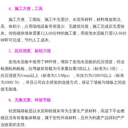
4
、施工方便，工高
施工方便、工期短、施工中无需沙、水泥等材料，材料堆放简洁、
高、体积小，占用场地设备等资源少、无建筑垃圾，施工完成后无需抹
灰。传统砌块墙体需要
12
人
60
分钟的施工量，用发泡水泥板只需
3
人
60
分
钟即可完成，节约人工成本。
5
、抗压强度、粘结力强
发泡水泥板中使用了种纤维，增加了发泡水泥板的抗压强度，经业
检测机构检验，抗弯破坏荷载为可承重自重
3
倍以上（标准为
1.5
倍），
抗压强度为
5/mpa
以上（标准为
3.5/Mpa
），吊挂力为
1500/N
以上（标准
为
1000/ N
），并且公司自主研发的连接方式，保证了墙板与墙板之间连
接无裂缝。
6
、无毒无害、环保节能
轻质隔墙板是以水泥和粉煤灰等为主要生产原材料，高温下不会燃
烧且没有有毒氯体释放，属于安性环保材料，且作为利废产品得到产产
业政策的支持。