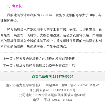
7
、寿命长
我的建筑设计寿命般为
50-100
年，发泡水泥板的寿命大于
50
年，与
建筑同寿命。
轻质隔墙板已广泛应用于大跨度工业厂房、仓库、大型机车库、体
育场馆、展览馆、飞机场、大型公用设施、活动房及住宅夹层、民用住
宅的隔墙保温等各个域的建筑工程中，并克服以往采用的泡沫隔热材料
所产生的保温差，热传感率高，产生龟裂的点。
上一篇：
轻质复合隔墙板之内墙板的发展趋势分析
下一篇：
绿标发泡轻质隔墙板为您开创环保新生活
点击电话咨询:13937940004
洛阳市洛龙区绿标墙板厂
网站XML
豫ICP备2022024184号-2
豫公网安备41030502001129号
公司地址：319省道洛铜集团东围墙向南500米
电话: 手机:13937940004