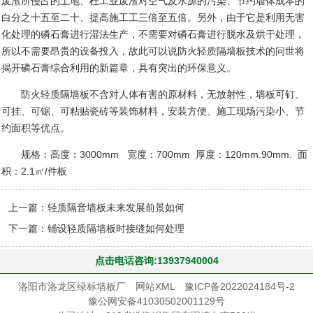
废渣所侵占的土地、杜工业废渣对空气及水源的污染、节约墙体成本的
白分之十五至二十、提高施工工三倍至五倍。另外，由于它是利用无害
化处理的磷石膏进行湿法生产，不需要对磷石膏进行脱水及烘干处理，
所以不需要昂贵的设备投入，故此可以说防火轻质隔墙板技术的问世将
揭开磷石膏综合利用的新篇章，具有突出的环保意义。
防火轻质隔墙板不含对人体有害的原材料，无放射性，墙板可钉、
可挂、可锯、可粘贴瓷砖等装饰材料，安装方便、施工现场污染小、节
约面积等优点。
规格：高度：
3000mm
宽度：
700mm
厚度：
120mm.90mm.
面
积：
2.1
㎡
/
件板
上一篇：
轻质隔音墙板未来发展前景如何
下一篇：
铺设轻质隔墙板时接缝如何处理
点击电话咨询:13937940004
洛阳市洛龙区绿标墙板厂
网站XML
豫ICP备2022024184号-2
豫公网安备41030502001129号