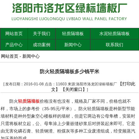
网站首页
关于我们
轻质隔墙板
水泥轻质隔墙板
产品中心
成功案例
新闻中心
联系我们
网站首页
-
新闻中心
防火轻质隔墙板多少钱平米
【打印此
[ 发布日期：2016-01-08 点击：11603 来源:洛阳市洛龙区绿标墙板厂
文】
【关闭窗口】
]
防火
轻质隔墙板
价格没有也没有，规格及厂家不同，价格也就不
样，市场上的参考价（
35-95
元
/
平米）。防火轻质隔墙板是种新型节能
墙材料是种外型象空心楼板样的墙材，但是它两边有公母隼槽，安装时
只需将板材立起，公、母隼涂上少量嵌缝砂浆后对拼装起来即可。它是
由无害化磷石膏、轻质钢渣、粉煤灰等多种工业废渣组成，经变频蒸汽
加压养护而成。